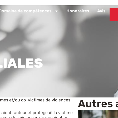
Domaine de compétences
Honoraires
Avis
LIALES
times et/ou co-victimes de violences
Autres 
aient l’auteur et protégeait la victime
rsque les violences s’exerçaient en