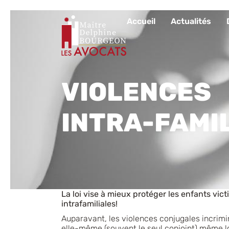
Accueil
Actualités
VIOLENCES
INTRA-FAMI
La loi vise à mieux protéger les enfants vic
intrafamiliales!
Auparavant, les violences conjugales incrimin
elle-même (souvent le seul conjoint) même lo