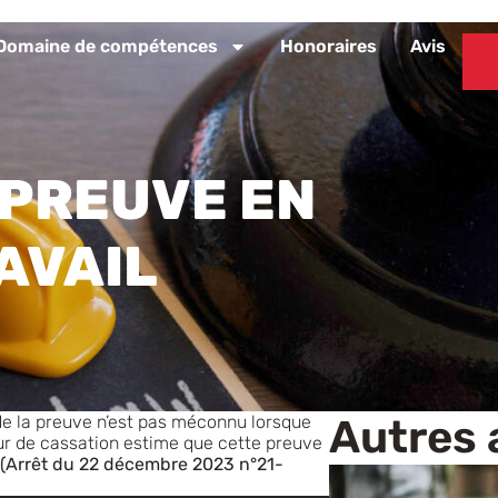
Domaine de compétences
Honoraires
Avis
PREUVE
EN
AVAIL
 de la preuve n’est pas méconnu lorsque
Autres 
Cour de cassation estime que cette preuve
(Arrêt du 22 décembre 2023 n°21-